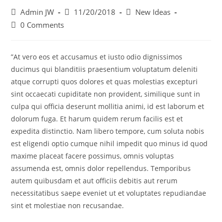
Post
Post
Post
Admin JW
11/20/2018
New Ideas
author:
published:
category:
Post
0 Comments
comments:
”At vero eos et accusamus et iusto odio dignissimos
ducimus qui blanditiis praesentium voluptatum deleniti
atque corrupti quos dolores et quas molestias excepturi
sint occaecati cupiditate non provident, similique sunt in
culpa qui officia deserunt mollitia animi, id est laborum et
dolorum fuga. Et harum quidem rerum facilis est et
expedita distinctio. Nam libero tempore, cum soluta nobis
est eligendi optio cumque nihil impedit quo minus id quod
maxime placeat facere possimus, omnis voluptas
assumenda est, omnis dolor repellendus. Temporibus
autem quibusdam et aut officiis debitis aut rerum
necessitatibus saepe eveniet ut et voluptates repudiandae
sint et molestiae non recusandae.