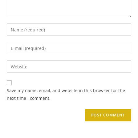
Enter
your
name
Enter
or
your
username
email
Enter
to
address
your
comment
to
website
comment
URL
Save my name, email, and website in this browser for the
(optional)
next time I comment.