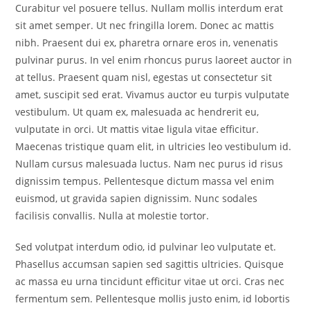
Curabitur vel posuere tellus. Nullam mollis interdum erat
sit amet semper. Ut nec fringilla lorem. Donec ac mattis
nibh. Praesent dui ex, pharetra ornare eros in, venenatis
pulvinar purus. In vel enim rhoncus purus laoreet auctor in
at tellus. Praesent quam nisl, egestas ut consectetur sit
amet, suscipit sed erat. Vivamus auctor eu turpis vulputate
vestibulum. Ut quam ex, malesuada ac hendrerit eu,
vulputate in orci. Ut mattis vitae ligula vitae efficitur.
Maecenas tristique quam elit, in ultricies leo vestibulum id.
Nullam cursus malesuada luctus. Nam nec purus id risus
dignissim tempus. Pellentesque dictum massa vel enim
euismod, ut gravida sapien dignissim. Nunc sodales
facilisis convallis. Nulla at molestie tortor.
Sed volutpat interdum odio, id pulvinar leo vulputate et.
Phasellus accumsan sapien sed sagittis ultricies. Quisque
ac massa eu urna tincidunt efficitur vitae ut orci. Cras nec
fermentum sem. Pellentesque mollis justo enim, id lobortis