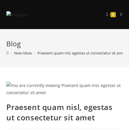
Skip
to
0
content
Blog
>
New Ideas
>
Praesent quam nisl, egestas ut consectetur sit amet
Praesent quam nisl, egestas
ut consectetur sit amet