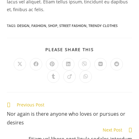
lacus vel aliquet. Etiam tellus ipsum, tincidunt eu dapibus
et, finibus ac felis.
TAGS:
DESIGN
,
FASHION
,
SHOP
,
STREET FASHION
,
TRENDY CLOTHES
SHARE
PLEASE SHARE THIS
THIS
CONTENT
Opens
Opens
Opens
Opens
Opens
Opens
Opens
in
in
in
in
in
in
in
a
a
a
a
a
a
a
Opens
Opens
Opens
new
new
new
new
new
new
new
in
in
in
window
window
window
window
window
window
window
a
a
a
new
new
new
window
window
window
Read
Previous Post
more
Nor again is there anyone who loves or pursues or
articles
desires
Next Post